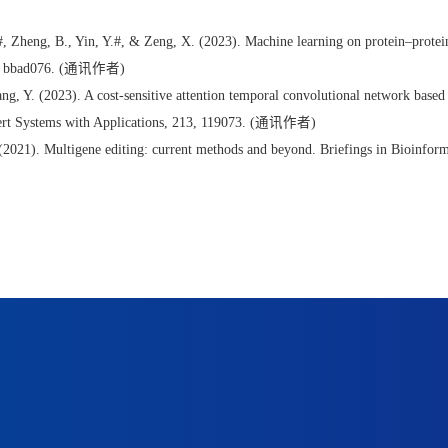
#, Zheng, B., Yin, Y.#, & Zeng, X. (2023). Machine learning on protein–protein
4(2), bbad076. (通讯作者)
, Y. (2023). A cost-sensitive attention temporal convolutional network based o
Expert Systems with Applications, 213, 119073. (通讯作者)
 (2021). Multigene editing: current methods and beyond. Briefings in Bioinform