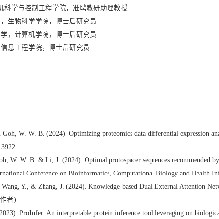
计算机科学与控制工程学院，准聘教研助理教授
理工大学，生物科学学院，博士后研究员
坡国立大学，计算机学院，博士后研究员
大学，信息工程学院，博士后研究员
 Goh, W. W. B. (2024). Optimizing proteomics data differential expression an
 3922.
Goh, W. W. B. & Li, J. (2024). Optimal protospacer sequences recommended by 
ernational Conference on Bioinformatics, Computational Biology and Health In
, Wang, Y., & Zhang, J. (2024). Knowledge-based Dual External Attention Netwo
通讯作者)
023). ProInfer: An interpretable protein inference tool leveraging on biologi