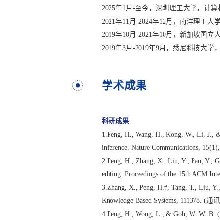
2025年1月-至今，深圳理工大学，
2021年11月-2024年12月，南洋
2019年10月-2021年10月，新加
2019年3月-2019年9月，悉尼科技
学术成果
科研成果
1.Peng, H., Wang, H., Kong, W., Li, J., &
inference. Nature Communications, 15(1),
2.Peng, H., Zhang, X., Liu, Y., Pan, Y., 
editing. Proceedings of the 15th ACM Int
3.Zhang, X., Peng, H.#, Tang, T., Liu, Y.
Knowledge-Based Systems, 111378. (
4.Peng, H., Wong, L., & Goh, W. W. B. (2