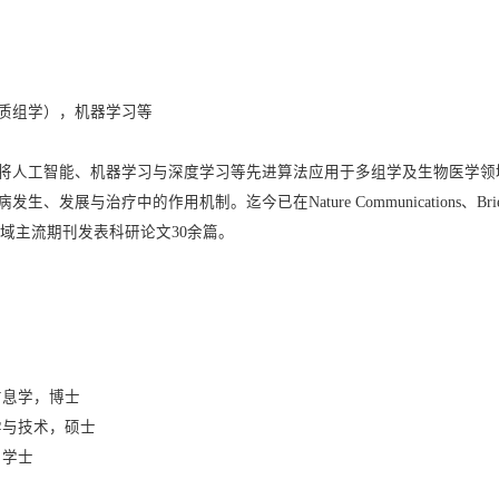
质组学），机器学习等
将人工智能、机器学习与深度学习等先进算法应用于多组学及生物医学领
中的作用机制。迄今已在Nature Communications、Briefings in Bio
物信息学领域主流期刊发表科研论文30余篇。
物信息学，博士
科学与技术，硕士
，学士