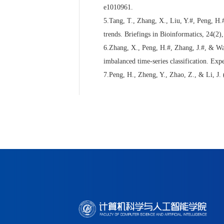
e1010961.
5.Tang, T., Zhang, X., Liu, Y.#, Peng, H.
trends. Briefings in Bioinformatics, 2
6.Zhang, X., Peng, H.#, Zhang, J.#, & Wang
imbalanced time-series classification. 
7.Peng, H., Zheng, Y., Zhao, Z., & Li, J.