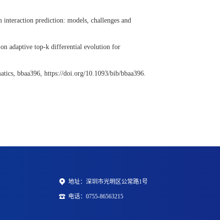
 interaction prediction: models, challenges and
n adaptive top-k differential evolution for
atics, bbaa396, https://doi.org/10.1093/bib/bbaa396.
地址：深圳市光明区公常路1号
电话：0755-86563215