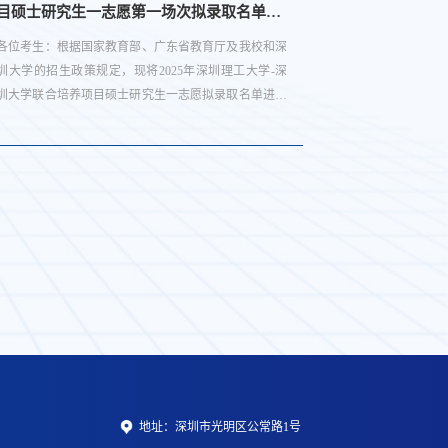
目硕士研究生一志愿第一场次拟录取名单公
养项目电子
示
取名单公示
各位考生：根据国家教育部、广东省教育厅及我校和深
各位考生：根据
圳大学的招生政策规定，现将2025年深圳理工大学-深
方科技大学的招
圳大学联合培养项目硕士研究生一志愿拟录取名单进行
学-南方科技大
公示，公示时间不少于10日。最后录取结果以收到录取
生一志愿拟录取
通知书为准，如有考生通讯地址发生变更，请及时同我
最后录取结果以
校联系。请以下考生最晚于4月6日前按复试通知要求将
址发生变更，请
体检报告寄送至我校。考生复试及拟录取结果公示如
月10日前按复
下：公示联系人：焦老师联系电话：0755-88802788电
邮件通知要求寄
子邮箱：csce-edu@...
如下： 2025年深圳
地址：深圳市光明区公常路1号