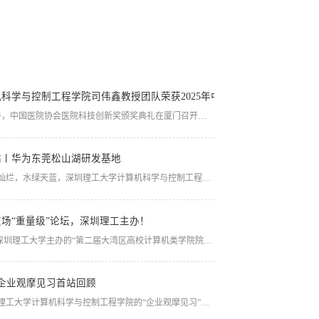
科学与控制工程学院司伟鑫教授团队荣获2025年中国医院协会医院科技
2025年11月22日上午，中国医院协会医院科技创新奖颁奖典礼在厦门召开的2025中国医院质量大会开幕式上举行。我校计算机学院司伟鑫教授联合华南理工大学附属第二医院吕建平主任医师、中国科学院深圳先进技术研究院廖祥云副研究员和邹诗浩博士、武汉大学袁志勇教授和深圳大学第一附属医院张猛主任医师完成的项目“通用交互式虚拟手术培训关键技术研发与应用推广”荣获研发创新奖。本年度经中国医院协会医院科技创新奖评审专...
站丨华为东莞松山湖研发基地
2024年12月13日，阳光灿烂，水绿天蓝，深圳理工大学计算机科学与控制工程学院20名大一学生的“企业观摩见习”来到了华为东莞松山湖研发基地。踏入园区，宛如穿越时空，进入欧洲各国：捷克波西米亚和巴洛克风格的克伦洛夫小镇，德国历史悠久的海德堡大学、意大利浪漫的维罗纳、法国富丽堂皇的巴黎国际大学城、西班牙地中海风情的格拉纳达，鳞次栉比，目不暇接。同学们驻足观看、拍照打卡、游船划桨、流连忘返。在格拉纳达车站，...
场“重量级”论坛，深圳理工主办！
12月14日，由深圳理工大学主办的“第二届大湾区高校计算机类学院院长（系主任）论坛”在深圳举行。论坛邀请了粤港澳地区近40所大学的校领导和计算机类院系负责人参会，围绕人才培养、创新教育、国际化办学等主题设置了11个专题报告和2场主题交流，吸引近百名校企人员注册报名。 深圳理工大学，赞24深圳理工大学校长樊建平发表开幕致辞。他指出，本届论坛对于推动大湾区计算机学科发展具有重要意义，呼吁...
企业观摩见习首站回顾
2024年10月11日，深圳理工大学计算机科学与控制工程学院的“企业观摩见习”首站来到了腾讯滨海大厦。潘毅院长表示，这次见习活动目的是让同学们充分了解一下科技前沿企业，加深对计算机科学与技术专业领域实践环境和科研领域的理解，为更好地开启未来职业生涯之旅添砖加瓦。由计算机学院教学主管焦阳带领，曙光书院第三组本科新生对腾讯公司进行了实地探访。一踏入，便直观领略到腾讯卓越的企业文化与强大的科技创新实力。在腾...