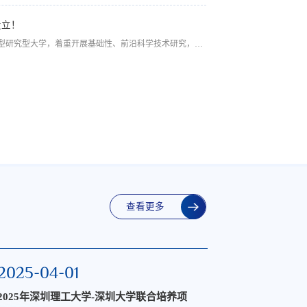
2024-03-21
设立！
年会圆满落幕
深圳理工大学定位为新型研究型大学，着重开展基础性、前沿科学技术研究，培养拔尖创新人才。 希望学校聚焦服务国家战略性新兴产业和未来产业发展，大力推进产教融合、科教融汇，集聚一流师资，打造一流学科，培育一流人才，产出一流成果，积极探索新型研究型大学办学模式，为服务国家和区域经济社会发展、推动教育强国建设作出积极贡献。
查看更多
2025-04-01
2025-03
2025年深圳理工大学-深圳大学联合培养项
2025年深