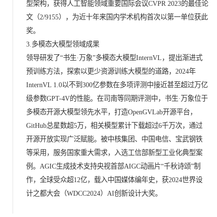
型架构，获得人工智能领域重要国际会议CVPR 2023的最佳论
文（2/9155），为近十年来国内学术机构首次以第一单位获此
奖。
3.多模态大模型领域成果
领导研发了“书生·万象”多模态大模型InternVL，提出渐进式
预训练方法，探索以更少资源训练大模型的道路，2024年
InternVL 1.0以不到300亿参数在多项评测中接近甚至超过万亿
级参数GPT-4V的性能。在司南等同期评测中，书生·万象位于
多模态开源大模型领先水平，打造OpenGVLab开源平台，
GitHub总星数超5万，相关模型累计下载超过6千万次，通过
开源开放实现广泛赋能。被中核集团、中国电信、宝武钢铁
等采用，服务国家重大需求，入选工信部新型工业化典型案
例。AGIC生成技术支持央视首部AIGC动画片“千秋诗颂”制
作，全球受众超12亿，载入中国媒体编年史，获2024世界设
计之都大会（WDCC2024）AI创新设计大奖。